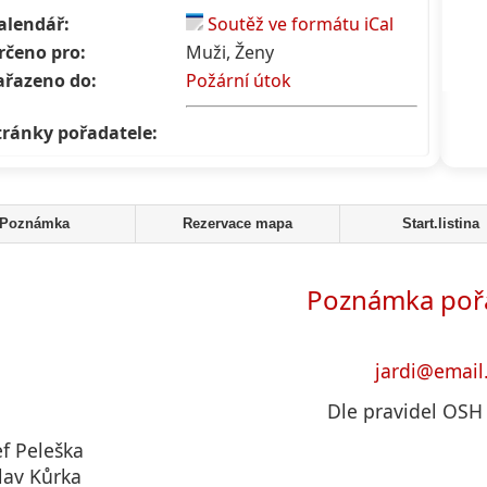
alendář:
Soutěž ve formátu iCal
rčeno pro:
Muži, Ženy
ařazeno do:
Požární útok
tránky pořadatele:
Poznámka
Rezervace mapa
Start.listina
Poznámka poř
jardi@email
Dle pravidel OSH
ef Peleška
lav Kůrka