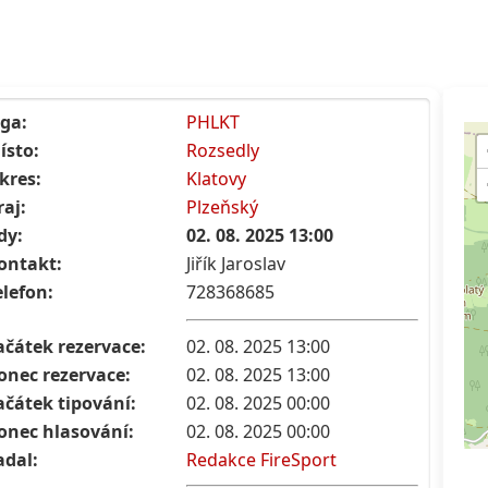
iga:
PHLKT
ísto:
Rozsedly
kres:
Klatovy
raj:
Plzeňský
dy:
02. 08. 2025 13:00
ontakt:
Jiřík Jaroslav
elefon:
728368685
ačátek rezervace:
02. 08. 2025 13:00
onec rezervace:
02. 08. 2025 13:00
ačátek tipování:
02. 08. 2025 00:00
onec hlasování:
02. 08. 2025 00:00
adal:
Redakce FireSport