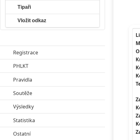
Tipaři
Vložit odkaz
L
M
O
Registrace
K
PHLKT
click to expand contents
K
K
Pravidla
click to expand contents
T
Soutěže
click to expand contents
Z
Výsledky
click to expand contents
K
Z
Statistika
click to expand contents
K
Z
Ostatní
click to expand contents