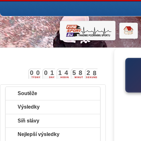
0
0
0
1
1
4
5
8
2
7
8
TÝDNY
DNY
HODIN
MINUT
SEKUND
Soutěže
Výsledky
Síň slávy
Nejlepší výsledky