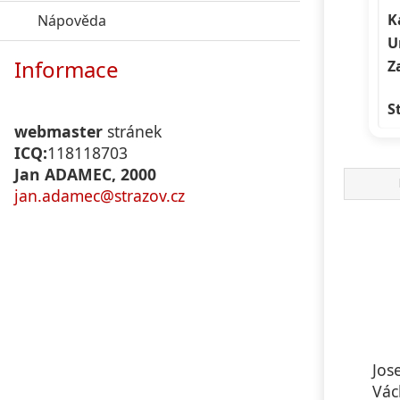
K
Nápověda
click to expand contents
U
Informace
Z
S
webmaster
stránek
ICQ:
118118703
Jan ADAMEC, 2000
jan.adamec@strazov.cz
Jos
Vác