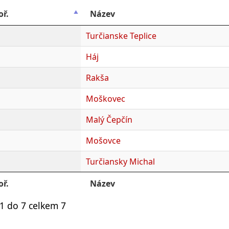
oř.
Název
Turčianske Teplice
Háj
Rakša
Moškovec
Malý Čepčín
Mošovce
Turčiansky Michal
oř.
Název
1 do 7 celkem 7