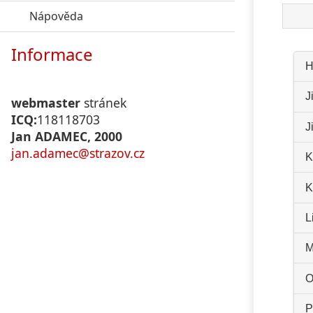
Nápověda
click to expand contents
Informace
H
J
webmaster
stránek
ICQ:
118118703
J
Jan ADAMEC, 2000
jan.adamec@strazov.cz
K
K
L
M
O
P