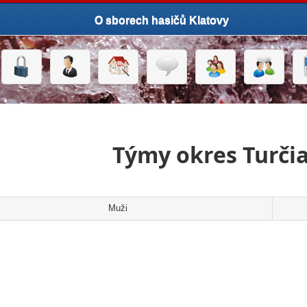
O sborech hasičů Klatovy
Týmy okres Turčia
Muži