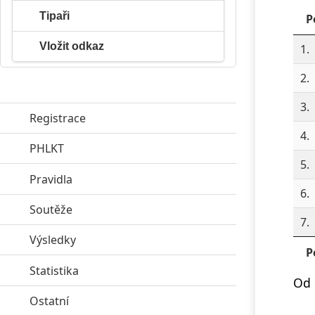
Tipaři
P
Vložit odkaz
1.
2.
3.
Registrace
4.
PHLKT
click to expand contents
5.
Pravidla
click to expand contents
6.
Soutěže
click to expand contents
7.
Výsledky
click to expand contents
P
Statistika
click to expand contents
Od 
Ostatní
click to expand contents