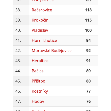
38.
Račerovice
118
39.
Krokočín
115
40.
Vladislav
100
41.
Horní Lhotice
94
42.
Moravské Budějovice
92
43.
Heraltice
91
44.
Bačice
89
45.
Příštpo
80
46.
Kostníky
77
47.
Hodov
76