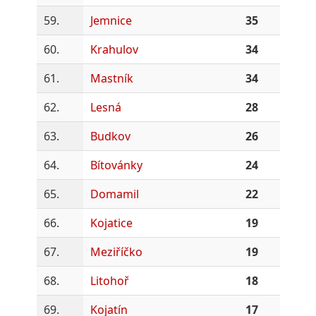
59.
Jemnice
35
60.
Krahulov
34
61.
Mastník
34
62.
Lesná
28
63.
Budkov
26
64.
Bítovánky
24
65.
Domamil
22
66.
Kojatice
19
67.
Meziříčko
19
68.
Litohoř
18
69.
Kojatín
17