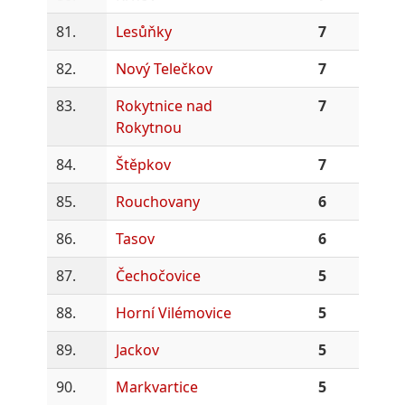
81.
Lesůňky
7
82.
Nový Telečkov
7
83.
Rokytnice nad
7
Rokytnou
84.
Štěpkov
7
85.
Rouchovany
6
86.
Tasov
6
87.
Čechočovice
5
88.
Horní Vilémovice
5
89.
Jackov
5
90.
Markvartice
5