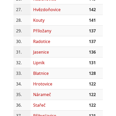
27.
Hvězdoňovice
142
28.
Kouty
141
29.
Příložany
137
30.
Radotice
137
31.
Jasenice
136
32.
Lipník
131
33.
Blatnice
128
34.
Hrotovice
122
35.
Nárameč
122
36.
Stařeč
122
37.
Přibyslavice
121