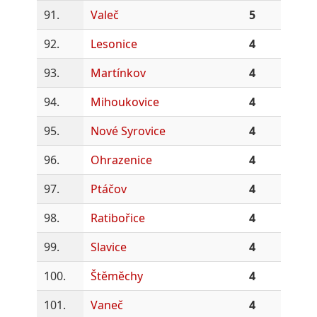
91.
Valeč
5
92.
Lesonice
4
93.
Martínkov
4
94.
Mihoukovice
4
95.
Nové Syrovice
4
96.
Ohrazenice
4
97.
Ptáčov
4
98.
Ratibořice
4
99.
Slavice
4
100.
Štěměchy
4
101.
Vaneč
4