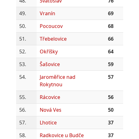
48.
Svatoslav
76
49.
Vranín
69
50.
Pocoucov
68
51.
Třebelovice
66
52.
Okříšky
64
53.
Šašovice
59
54.
Jaroměřice nad
57
Rokytnou
55.
Rácovice
56
56.
Nová Ves
50
57.
Lhotice
37
58.
Radkovice u Budče
37