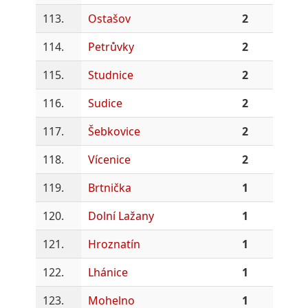
113.
Ostašov
2
114.
Petrůvky
2
115.
Studnice
2
116.
Sudice
2
117.
Šebkovice
2
118.
Vícenice
2
119.
Brtnička
1
120.
Dolní Lažany
1
121.
Hroznatín
1
122.
Lhánice
1
123.
Mohelno
1