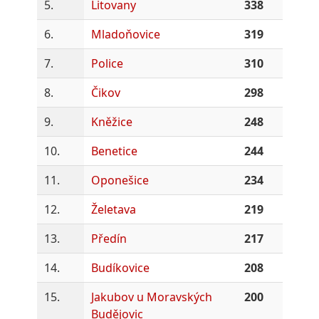
5.
Litovany
338
6.
Mladoňovice
319
7.
Police
310
8.
Čikov
298
9.
Kněžice
248
10.
Benetice
244
11.
Oponešice
234
12.
Želetava
219
13.
Předín
217
14.
Budíkovice
208
15.
Jakubov u Moravských
200
Budějovic