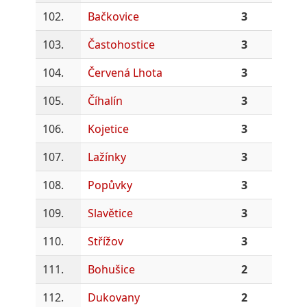
102.
Bačkovice
3
103.
Častohostice
3
104.
Červená Lhota
3
105.
Číhalín
3
106.
Kojetice
3
107.
Lažínky
3
108.
Popůvky
3
109.
Slavětice
3
110.
Střížov
3
111.
Bohušice
2
112.
Dukovany
2