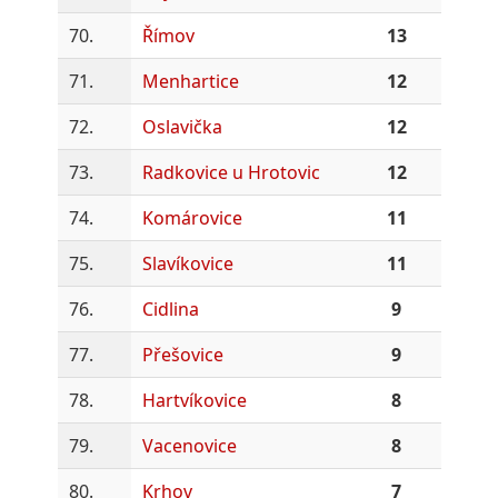
70.
Římov
13
71.
Menhartice
12
72.
Oslavička
12
73.
Radkovice u Hrotovic
12
74.
Komárovice
11
75.
Slavíkovice
11
76.
Cidlina
9
77.
Přešovice
9
78.
Hartvíkovice
8
79.
Vacenovice
8
80.
Krhov
7