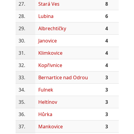
27.
Stará Ves
8
28.
Lubina
6
29.
Albrechtičky
4
30.
Janovice
4
31.
Klimkovice
4
32.
Kopřivnice
4
33.
Bernartice nad Odrou
3
34.
Fulnek
3
35.
Heltínov
3
36.
Hůrka
3
37.
Mankovice
3