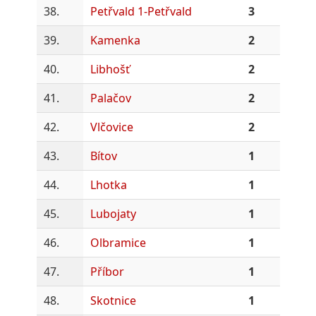
38.
Petřvald 1-Petřvald
3
39.
Kamenka
2
40.
Libhošť
2
41.
Palačov
2
42.
Vlčovice
2
43.
Bítov
1
44.
Lhotka
1
45.
Lubojaty
1
46.
Olbramice
1
47.
Příbor
1
48.
Skotnice
1