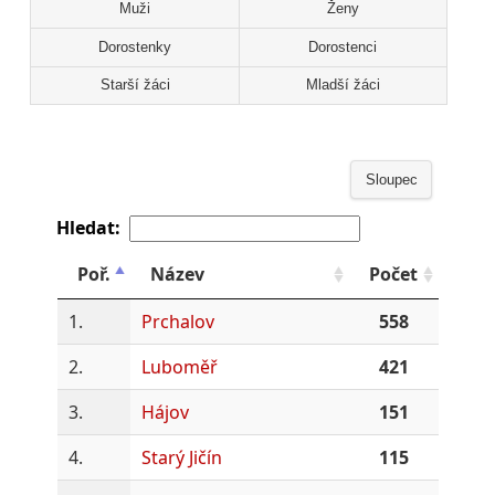
Muži
Ženy
Dorostenky
Dorostenci
Starší žáci
Mladší žáci
Sloupec
Hledat:
Poř.
Název
Počet
1.
Prchalov
558
2.
Luboměř
421
3.
Hájov
151
4.
Starý Jičín
115