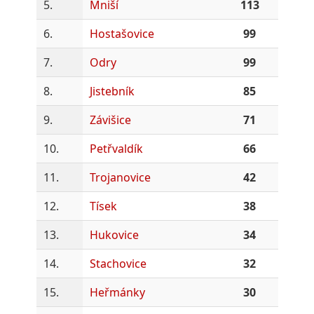
5.
Mniší
113
6.
Hostašovice
99
7.
Odry
99
8.
Jistebník
85
9.
Závišice
71
10.
Petřvaldík
66
11.
Trojanovice
42
12.
Tísek
38
13.
Hukovice
34
14.
Stachovice
32
15.
Heřmánky
30