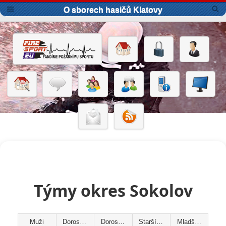
O sborech hasičů Klatovy
Týmy okres Sokolov
Muži
Dorostenky
Dorostenci
Starší žáci
Mladší žáci