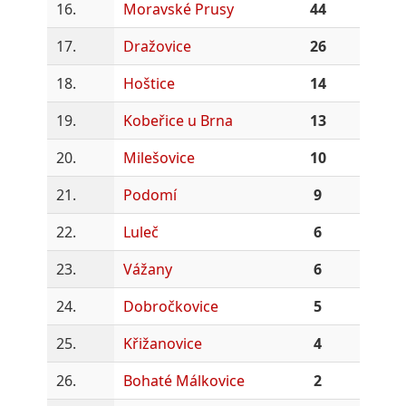
16.
Moravské Prusy
44
17.
Dražovice
26
18.
Hoštice
14
19.
Kobeřice u Brna
13
20.
Milešovice
10
21.
Podomí
9
22.
Luleč
6
23.
Vážany
6
24.
Dobročkovice
5
25.
Křižanovice
4
26.
Bohaté Málkovice
2