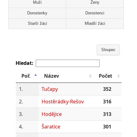
Muži
Ženy
Dorostenky
Dorostenci
Starší žáci
Mladší žáci
Sloupec
Hledat:
Poř.
Název
Počet
1.
Tučapy
352
2.
Hostěrádky-Rešov
316
3.
Hodějice
313
4.
Šaratice
301