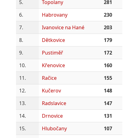
5.
Topolany
281
6.
Habrovany
230
7.
Ivanovice na Hané
203
8.
Dětkovice
179
9.
Pustiměř
172
10.
Křenovice
160
11.
Račice
155
12.
Kučerov
148
13.
Radslavice
147
14.
Drnovice
131
15.
Hlubočany
107