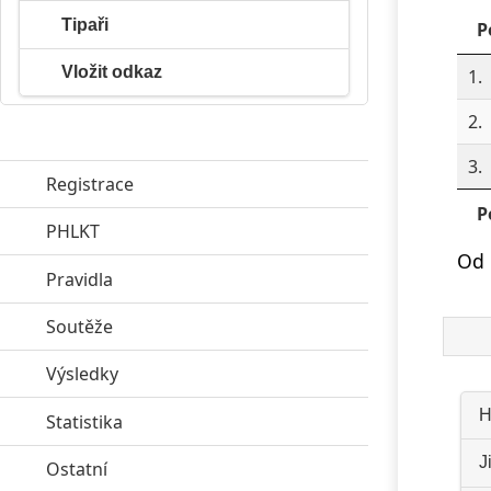
Tipaři
P
Vložit odkaz
1.
2.
3.
Registrace
P
PHLKT
click to expand contents
Od 
Pravidla
click to expand contents
Soutěže
click to expand contents
Výsledky
click to expand contents
H
Statistika
click to expand contents
J
Ostatní
click to expand contents