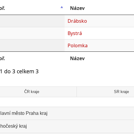
oř.
Název
Drábsko
Bystrá
Polomka
oř.
Název
1 do 3 celkem 3
ČR kraje
SR kraje
lavní město Praha kraj
ihočeský kraj