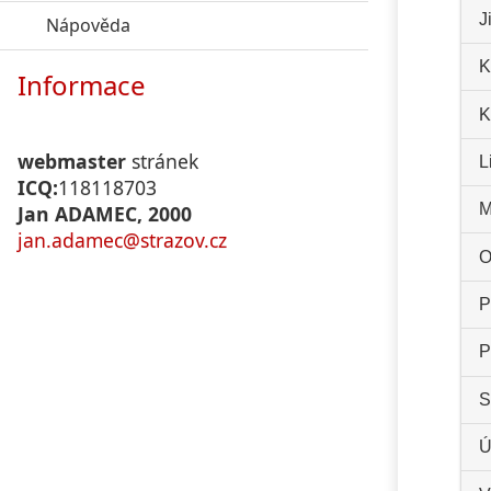
J
Nápověda
click to expand contents
K
Informace
K
webmaster
stránek
L
ICQ:
118118703
M
Jan ADAMEC, 2000
jan.adamec@strazov.cz
O
P
P
S
Ú