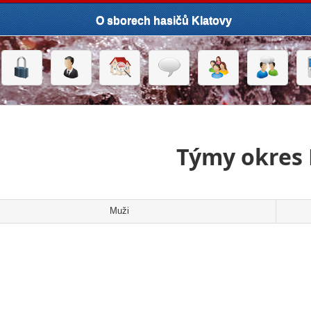
O sborech hasičů Klatovy
Týmy okres
Muži